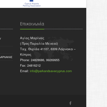
Επικοινωνία
Αγίας Μαρίνας
Υ
( Προς Παραλία Μενεού)
Ταχ. Θυρίδα 41107, 6309 Λάρνακα –
Κύπρος
ΛΆΡΝΑΚΑΣ
Phone: 24828686, 99269955
Fax: 24816212
Email:
info@parkandsavecyprus.com